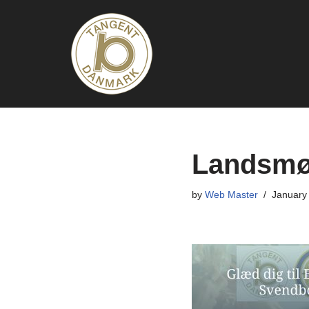
Skip
to
content
Landsmø
by
Web Master
January