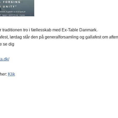
 traditionen tro i fællesskab med Ex-Table Danmark.
fest, lørdag står den på generalforsamling og gallafest om afte
e se dig
ta.dk/
her:
Klik