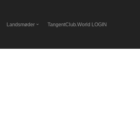
Landsmøder
TangentClub.World LOGIN