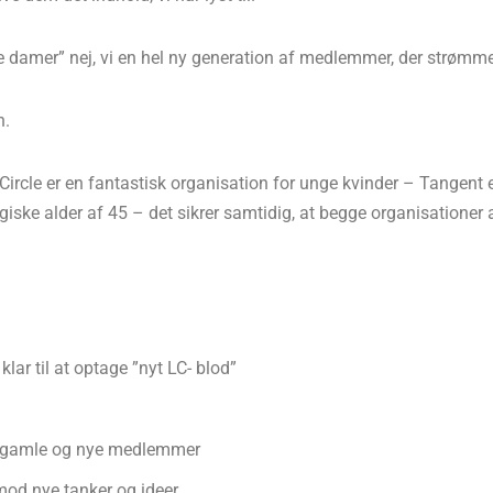
mle damer” nej, vi en hel ny generation af medlemmer, der strømmer 
n.
Circle er en fantastisk organisation for unge kvinder – Tangent 
giske alder af 45 – det sikrer samtidig, at begge organisationer
lar til at optage ”nyt LC- blod”
de gamle og nye medlemmer
mod nye tanker og ideer