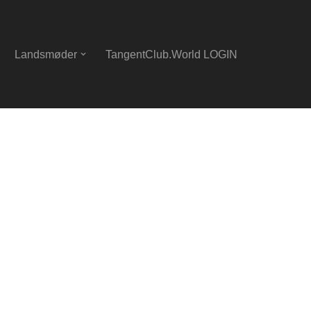
Landsmøder
TangentClub.World LOGIN