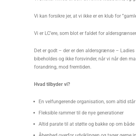
Vi kan forsikre jer, at vi ikke er en klub for ”ga
Vi er LC’ere, som blot er faldet for aldersgrænse
Det er godt – der er den aldersgrænse – Ladies 
bibeholdes og ikke forsvinder, når vi når den ma
forandring, mod fremtiden.
Hvad tilbyder vi?
En velfungerende organisation, som altid står k
Fleksible rammer til de nye generationer
Altid parate til at støtte og bakke op om bå
Åbenhed overfor udviklingen og tager gerne i